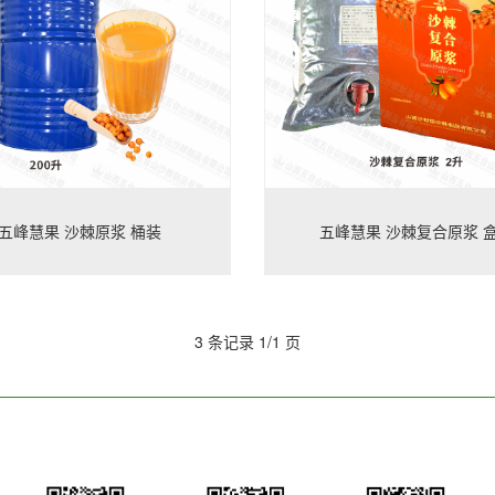
五峰慧果 沙棘原浆 桶装
五峰慧果 沙棘复合原浆 
3 条记录 1/1 页