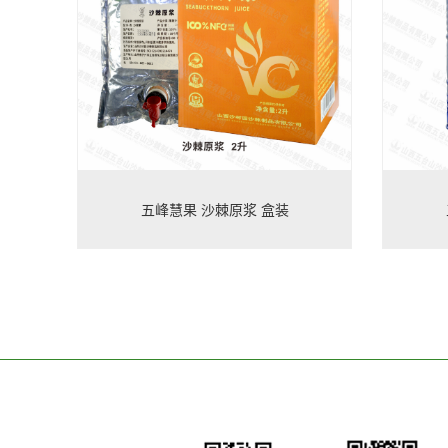
五峰慧果 沙棘原浆 盒装