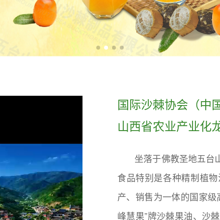
国际沙棘协会（中
山西省农业产业化
坐落于佛教圣地五台山
食品特别是各种精制植物
产、销售为一体的国家级
峰慧果”牌沙棘果油、沙