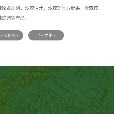
棘原浆系列、沙棘清汁、沙棘钙压片糖果、沙棘传
棘陈醋等产品。
六大优势 >
企业文化 >