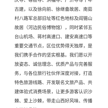
庆寺、尊胜寺、洪福寺、广济寺等千年
古建，以及徐向前、徐继畬故居、南茹
村八路军总部旧址等红色地标及阎锡山
故居（河边民俗博物馆），同时紧邻五
台山机场、
蒋村高速口、建安高速口等
重要交通节点，
区位优势得天独厚，是
我们携手合作的坚实根基。我们愿以开
放姿态、诚信理念、优质产品与完善服
务，与各位旅行社伙伴深度对接，打造
特色旅游线路、开
发联名文旅产品、共
建体验式消费场景，让更多游客认识沙
棘、爱上沙棘，带走山西好风味、传播